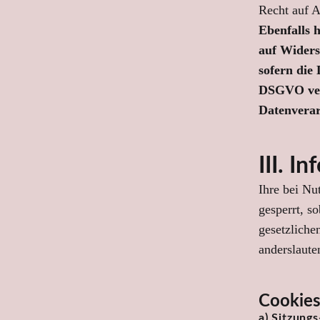
Recht auf A
Ebenfalls 
auf Widers
sofern die
DSGVO vera
Datenverar
III. 
Ihre bei Nu
gesperrt, s
gesetzliche
anderslaute
Cookie
a) Sitzung