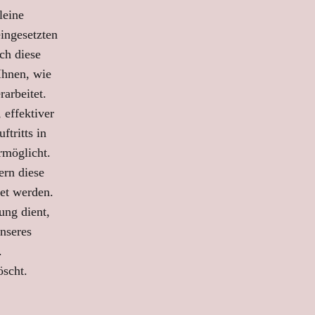
leine
ingesetzten
ch diese
Ihnen, wie
rarbeitet.
 effektiver
ftritts in
rmöglicht.
ern diese
et werden.
ung dient,
unseres
.
öscht.