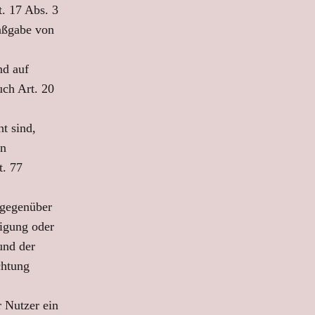
. 17 Abs. 3
aßgabe von
nd auf
uch Art. 20
t sind,
en
t. 77
 gegenüber
tigung oder
und der
chtung
 Nutzer ein