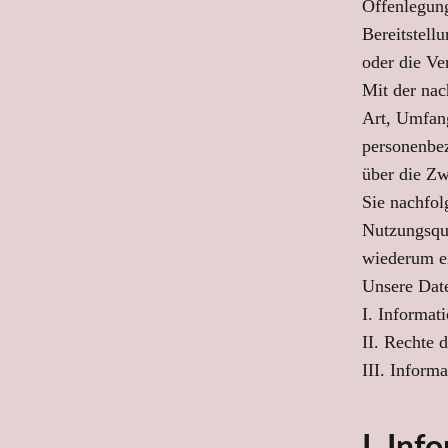
Offenlegung
Bereitstell
oder die Ve
Mit der nac
Art, Umfan
personenbez
über die Zw
Sie nachfol
Nutzungsqua
wiederum ei
Unsere Date
I. Informat
II. Rechte 
III. Inform