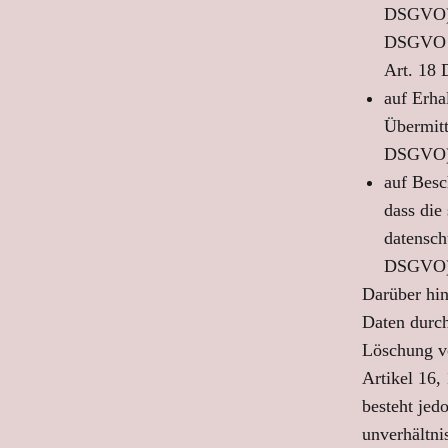
DSGVO), 
DSGVO er
Art. 18
auf Erha
Übermitt
DSGVO)
auf Besc
dass die
datensch
DSGVO)
Darüber hin
Daten durch
Löschung vo
Artikel 16,
besteht jed
unverhältni