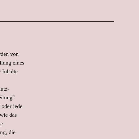
rden von
llung eines
r Inhalte
utz-
eitung“
 oder jede
wie das
ie
ng, die