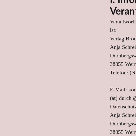
I. Inf
Veran
Verantwortl
ist:
Verlag Bro
Anja Schrei
Dornbergsw
38855 Wern
Telefon: (
E-Mail: kon
(at) durch 
Datenschutz
Anja Schrei
Dornbergsw
38855 Wern