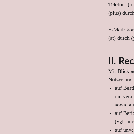
Telefon: (
(plus) durc
E-Mail: kon
(at) durch 
II. R
Mit Blick a
Nutzer und 
auf Best
die vera
sowie au
auf Beri
(vgl. au
auf unve