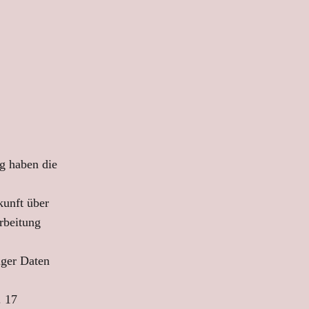
n
g haben die
kunft über
rbeitung
iger Daten
. 17