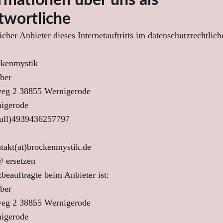
ormationen über uns als
twortliche
icher Anbieter dieses Internetauftritts im datenschutzrechtlic
ckenmystik
ber
eg 2 38855 Wernigerode
igerode
Null)4939436257797
takt(at)brockenmystik.de
@ ersetzen
beauftragte beim Anbieter ist:
ber
eg 2 38855 Wernigerode
igerode