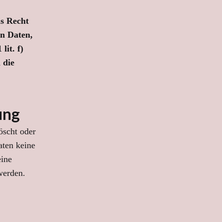
s Recht
en Daten,
it. f)
 die
ung
öscht oder
aten keine
eine
werden.